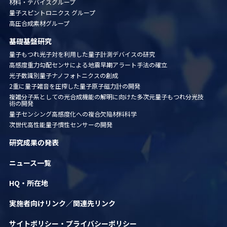
材料・デバイスグループ
量子スピントロニクス グループ
高圧合成素材グループ
基礎基盤研究
量子もつれ光子対を利用した量子計測デバイスの研究
高感度重力勾配センサによる地震早期アラート手法の確立
光子数識別量子ナノフォトニクスの創成
2重に量子雑音を圧搾した量子原子磁力計の開発
複雑分子系としての光合成機能の解明に向けた多次元量子
もつれ分光技
術の開発
量子センシング高感度化への複合欠陥材料科学
次世代高性能量子慣性センサーの開発
研究成果の発表
ニュース一覧
HQ・所在地
実施者向けリンク／関連先リンク
サイトポリシー・
プライバシーポリシー