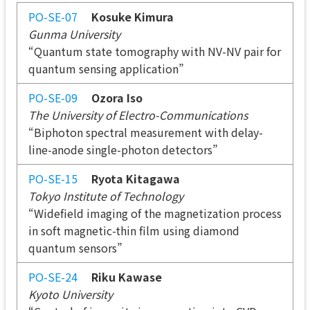
PO-SE-07
Kosuke Kimura
Gunma University
“Quantum state tomography with NV-NV pair for
quantum sensing application”
PO-SE-09
Ozora Iso
The University of Electro-Communications
“Biphoton spectral measurement with delay-
line-anode single-photon detectors”
PO-SE-15
Ryota Kitagawa
Tokyo Institute of Technology
“Widefield imaging of the magnetization process
in soft magnetic-thin film using diamond
quantum sensors”
PO-SE-24
Riku Kawase
Kyoto University