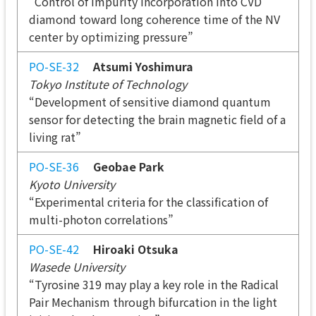
“Control of impurity incorporation into CVD
diamond toward long coherence time of the NV
center by optimizing pressure”
PO-SE-32
Atsumi Yoshimura
Tokyo Institute of Technology
“Development of sensitive diamond quantum
sensor for detecting the brain magnetic field of a
living rat”
PO-SE-36
Geobae Park
Kyoto University
“Experimental criteria for the classification of
multi-photon correlations”
PO-SE-42
Hiroaki Otsuka
Wasede University
“Tyrosine 319 may play a key role in the Radical
Pair Mechanism through bifurcation in the light