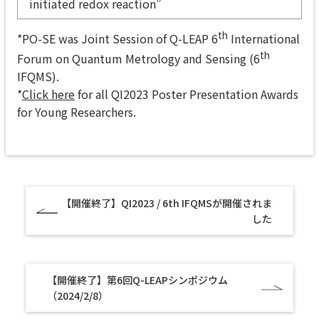
initiated redox reaction”
th
*PO-SE was Joint Session of Q-LEAP 6
International
th
Forum on Quantum Metrology and Sensing (6
IFQMS).
*
Click here
for all QI2023 Poster Presentation Awards
for Young Researchers.
【開催終了】QI2023 / 6th IFQMSが開催されま
した
【開催終了】第6回Q-LEAPシンポジウム
（2024/2/8）