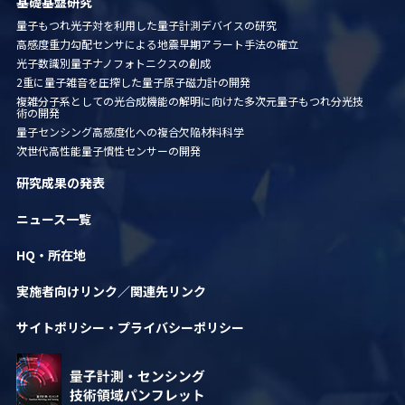
基礎基盤研究
量子もつれ光子対を利用した量子計測デバイスの研究
高感度重力勾配センサによる地震早期アラート手法の確立
光子数識別量子ナノフォトニクスの創成
2重に量子雑音を圧搾した量子原子磁力計の開発
複雑分子系としての光合成機能の解明に向けた多次元量子
もつれ分光技
術の開発
量子センシング高感度化への複合欠陥材料科学
次世代高性能量子慣性センサーの開発
研究成果の発表
ニュース一覧
HQ・所在地
実施者向けリンク／関連先リンク
サイトポリシー・
プライバシーポリシー