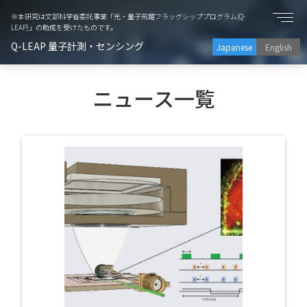
※本研究は文部科学省委託事業「光・量子飛躍フラッグシッププログラム(Q-
LEAP)」の助成を受けたものです。
Q-LEAP 量子計測・センシング
Japanese
English
ニュース一覧