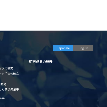
Japanese
English
研究成果の発表
イスの研究
ート手法の確立
の開発
けた多次元量子
科学