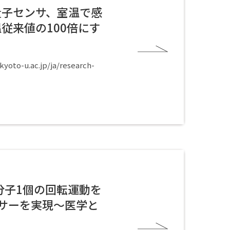
量子センサ、室温で感
従来値の100倍にす
u.ac.jp/ja/research-
分子1個の回転運動を
サーを実現～医学と