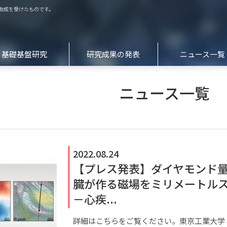
の助成を受けたものです。
基礎基盤研究
研究成果の発表
ニュース一覧
センサシステムグループ
高感度重力勾配センサによる
論文掲載
生体計測グループ
光子数識別量子ナノフォトニクス
受 賞
ニュース一覧
地震早期アラート手法の確立
の創成
電池モニターグループ
量子生命基盤グループ
量子センシング高感度化への
次世代高性能量子慣性センサーの
高圧合成素材グループ
参加メンバーリスト
複合欠陥材料科学
開発
2022.08.24
【プレス発表】ダイヤモンド
臓が作る磁場をミリメートル
－心疾...
詳細はこちらをご覧ください。東京工業大学