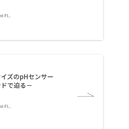
 Fl...
イズのpHセンサー
ンドで迫る－
 Fl...