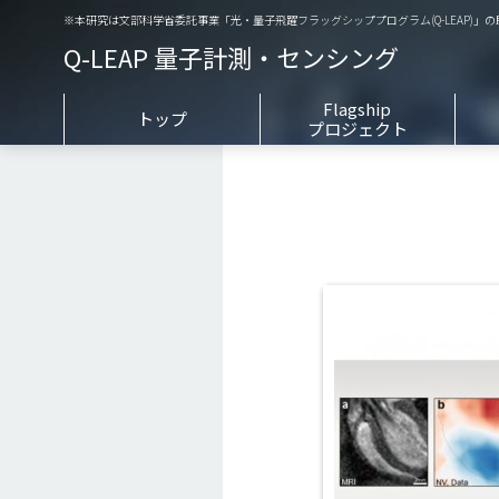
※本研究は文部科学省委託事業「光・量子飛躍フラッグシッププログラム(Q-LEAP)」
Q-LEAP 量子計測・センシング
Flagship
トップ
プロジェクト
New!
量子もつれ光子対を利用した
学会発表
プロジェクト紹介動画
量子計測デバイスの研究
神経細胞計測グループ
複雑分子系としての光合成機能の
量子スピントロニクス グループ
解明に向けた多次元量子もつれ
分光技術の開発