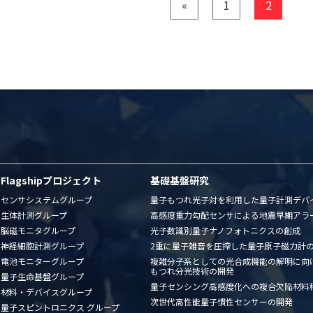
«
1
2
Flagshipプロジェクト
基礎基盤研究
センサシステムグループ
量子もつれ光子対を利用した量子計測デバ
生体計測グループ
高感度重力勾配センサによる地震早期アラ
脳磁モニタグループ
光子数識別量子ナノフォトニクスの創成
神経細胞計測グループ
2重に量子雑音を圧搾した量子原子磁力計
電池モニターグループ
複雑分子系としての光合成機能の解明に向
もつれ分光技術の開発
量子生命基盤グループ
量子センシング高感度化への複合欠陥材料
材料・デバイスグループ
次世代高性能量子慣性センサーの開発
量子スピントロニクス グループ