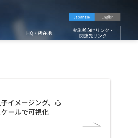
Japanese
English
実施者向けリンク・
HQ・所在地
関連先リンク
脳磁モニタグループ
2重に量子雑音を圧搾した量子原子
プレス発表等
磁力計の開発
材料・デバイスグループ
量子イメージング、心
スケールで可視化