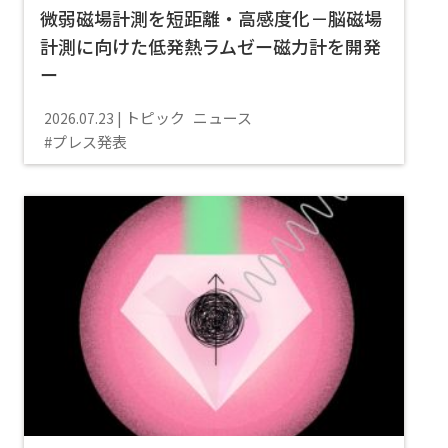
微弱磁場計測を短距離・高感度化－脳磁場
計測に向けた低発熱ラムゼー磁力計を開発
ー
トピック
ニュース
2026.07.23
プレス発表