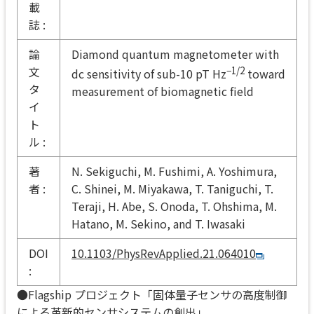
載
誌 :
論
Diamond quantum magnetometer with
文
−1/2
dc sensitivity of sub-10 pT Hz
toward
タ
measurement of biomagnetic field
イ
ト
ル :
著
N. Sekiguchi, M. Fushimi, A. Yoshimura,
者 :
C. Shinei, M. Miyakawa, T. Taniguchi, T.
Teraji, H. Abe, S. Onoda, T. Ohshima, M.
Hatano, M. Sekino, and T. Iwasaki
DOI
10.1103/PhysRevApplied.21.064010
:
●Flagship プロジェクト「固体量子センサの高度制御
による革新的センサシステムの創出」