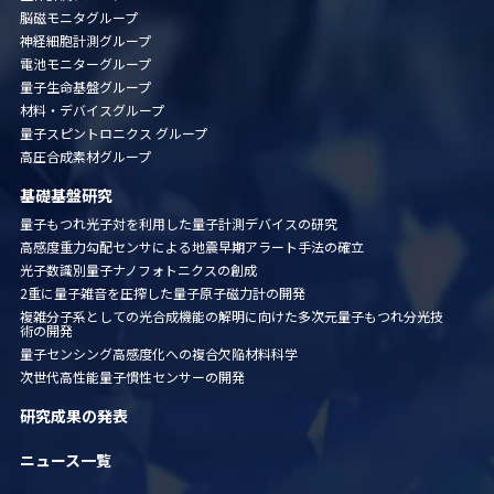
脳磁モニタグループ
神経細胞計測グループ
電池モニターグループ
量子生命基盤グループ
材料・デバイスグループ
量子スピントロニクス グループ
高圧合成素材グループ
基礎基盤研究
量子もつれ光子対を利用した量子計測デバイスの研究
高感度重力勾配センサによる地震早期アラート手法の確立
光子数識別量子ナノフォトニクスの創成
2重に量子雑音を圧搾した量子原子磁力計の開発
複雑分子系としての光合成機能の解明に向けた多次元量子
もつれ分光技
術の開発
量子センシング高感度化への複合欠陥材料科学
次世代高性能量子慣性センサーの開発
研究成果の発表
ニュース一覧