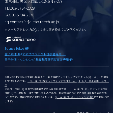
東京都目黒区大岡山2-12-1(NE-27)
TEL:03-5734-2329
FAX:03-5734-2376
hq.contact[at]qleap.titech.ac.jp
※メールアドレス内の[at]は
@に置き換えてご送信ください。
Science Tokyo HP
量子固体Flagshipプロジェクト従事者専用HP
量子計測・センシング 基礎基盤研究従事者専用HP
※本研究は文部科学省委託事業「光・量子飛躍フラッグシッププログラム(Q-LEAP)」の助成
を受けたものです。
「光・量子飛躍フラッグシッププログラム(Q-LEAP)」の正式ホームペー
ジ
※本ページは、Q-LEAPの研究機関である東京科学大学 Q-LEAP量子計測・センシング技術
領域HQが、広報の一環で作成したものであり、掲載内容についての責任は研究代表者が負
うものです。内容に関するお問い合わせは、
Q-LEAP量子計測・センシングＨＱ
までお願い致
します。